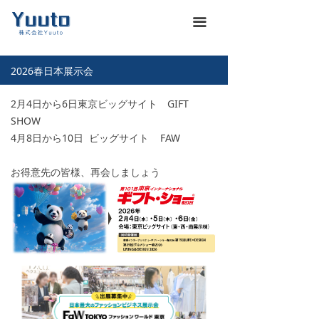
ホーム
낀
끀
会社概要
넖
2026春日本展示会
商品一覽
끒
2月4日から6日東京ビッグサイト GIFT
お知らせ
뀴
SHOW
4月8日から10日 ビッグサイト FAW
企業文化
끄
お得意先の皆様、再会しましょう
展示会
뀇
海運通関サービス
뀁
お問い合わせ
뀡
義烏仕入れ代行
낙