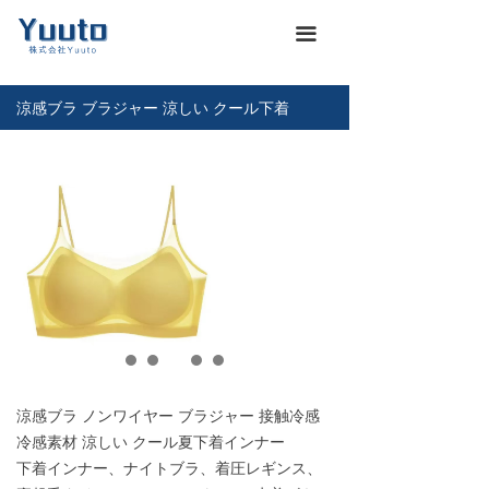
ホーム
낀
끀
会社概要
넖
涼感ブラ ブラジャー 涼しい クール下着
商品一覽
끒
お知らせ
뀴
企業文化
끄
展示会
뀇
海運通関サービス
뀁
お問い合わせ
뀡
涼感ブラ ノンワイヤー ブラジャー 接触冷感
義烏仕入れ代行
낙
冷感素材 涼しい クール夏下着インナー
下着インナー、ナイトブラ、着圧レギンス、