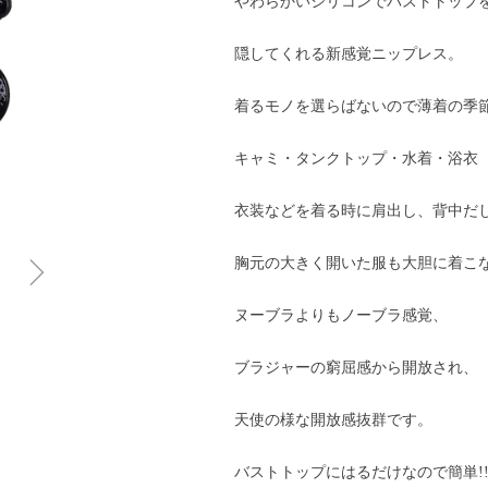
やわらかいシリコンでバストトップ
隠してくれる新感覚ニップレス。
着るモノを選らばないので薄着の季節
キャミ・タンクトップ・水着・浴衣
衣装などを着る時に肩出し、背中だ
ꁇ
胸元の大きく開いた服も大胆に着こ
ヌーブラよりもノーブラ感覚、
ブラジャーの窮屈感から開放され、
天使の様な開放感抜群です。
バストトップにはるだけなので簡単!