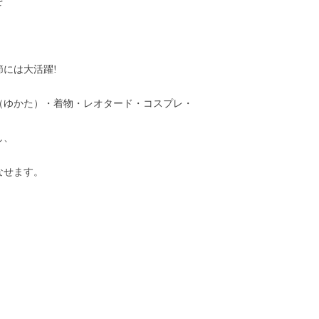
を
には大活躍!
（ゆかた）・着物・レオタード・コスプレ・
し、
なせます。
!