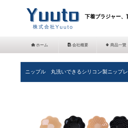
下着ブラジャー、
낀
ホーム
넖
会社概要
끒
商品一覽
ニップル 丸洗いできるシリコン製ニップレ