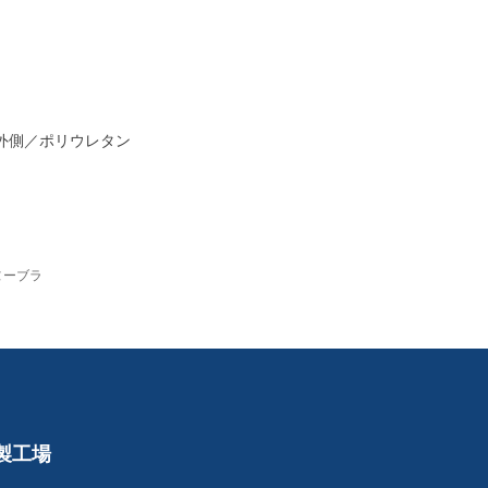
 外側／ポリウレタン
ヌーブラ
製工場