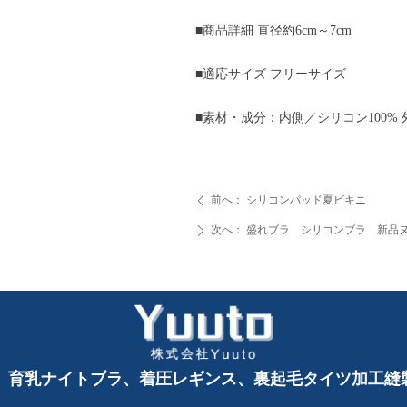
■商品詳細 直径約6cm～7cm
■適応サイズ フリーサイズ
■素材・成分：内側／シリコン100%
前へ：
シリコンパッド夏ビキニ
ꄴ
次へ：
盛れブラ シリコンブラ 新品
ꄲ
、育乳ナイトブラ、着圧レギンス、裏起毛タイツ加工縫