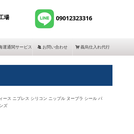
工場
09012323316
海運通関サービス
뀡
お問い合わせ
낙
義烏仕入れ代行
ディース ニプレス シリコン ニップル ヌーブラ シール パ
メンズ