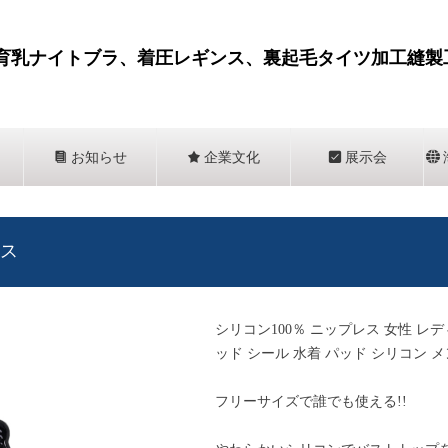
育乳ナイトブラ、着圧レギンス、裏起毛タイツ加工縫製
뀴
お知らせ
끄
企業文化
뀇
展示会
뀁
ス
シリコン100％ ニップレス 女性 レ
ッド シール 水着 パッド シリコン 
フリーサイズで誰でも使える!!