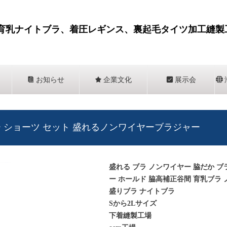
育乳ナイトブラ、着圧レギンス、裏起毛タイツ加工縫製
뀴
お知らせ
끄
企業文化
뀇
展示会
뀁
ー ショーツ セット 盛れるノンワイヤーブラジャー
盛れる ブラ ノンワイヤー 脇だか 
ー ホールド 脇高補正谷間 育乳ブラ 
盛りブラ ナイトブラ
Sから2Lサイズ
下着縫製工場