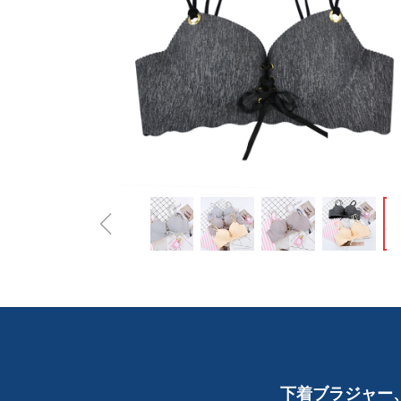
ꁆ
下着ブラジャー