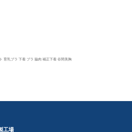
 育乳ブラ 下着 ブラ 脇肉 補正下着 谷間美胸
製工場