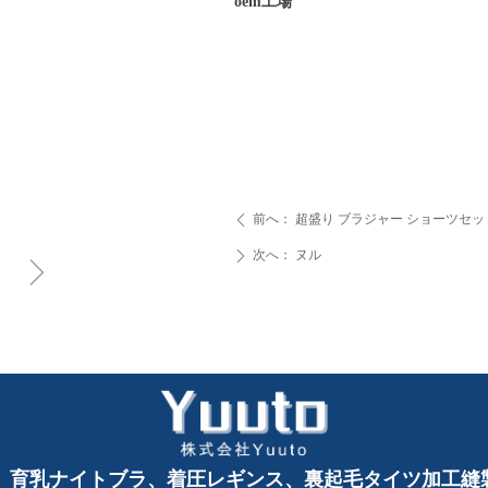
oem工場
前へ：
超盛り ブラジャー ショーツセット
ꄴ
次へ：
ヌル
ꄲ
ꁇ
、育乳ナイトブラ、着圧レギンス、裏起毛タイツ加工縫