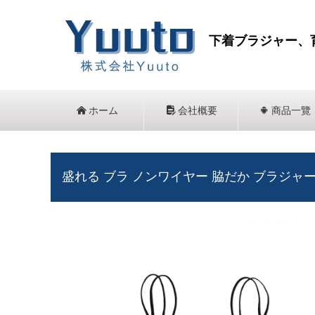
下着ブラジャー、
낀
ホーム
넖
会社概要
끒
商品一覽
盛れる ブラ ノンワイヤー 脇だか ブラジャ