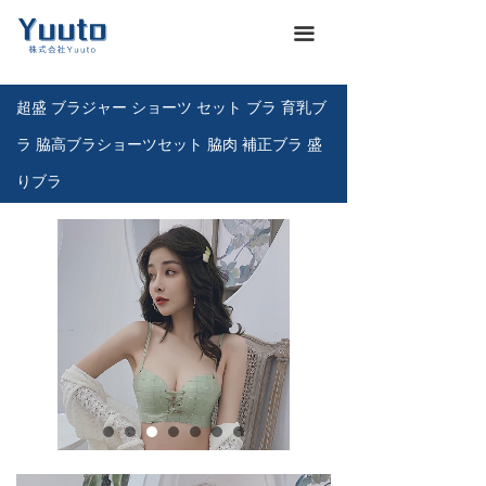
ホーム
낀
끀
会社概要
넖
超盛 ブラジャー ショーツ セット ブラ 育乳ブ
商品一覽
끒
ラ 脇高ブラショーツセット 脇肉 補正ブラ 盛
お知らせ
뀴
りブラ
企業文化
끄
展示会
뀇
海運通関サービス
뀁
お問い合わせ
뀡
義烏仕入れ代行
낙