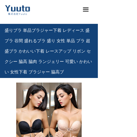
ホーム
낀
끀
会社概要
넖
盛りブラ 単品ブラジャー下着 レディース 盛
商品一覽
끒
ブラ 谷間 盛れるブラ 盛り 女性 単品 ブラ 超
お知らせ
뀴
盛ブラ かわいい下着 レースアップ リボン セ
クシー 脇高 脇肉 ランジェリー 可愛い かわい
企業文化
끄
い 女性下着 ブラジャー 脇高ブ
展示会
뀇
海運通関サービス
뀁
お問い合わせ
뀡
義烏仕入れ代行
낙